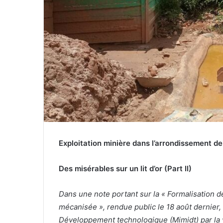
i
e
l
Exploitation minière dans l’arrondissement de
Des misérables sur un lit d’or (Part II)
Dans une note portant sur la « Formalisation de
mécanisée », rendue public le 18 août dernier, 
Développement technologique (Mimidt) par la vo