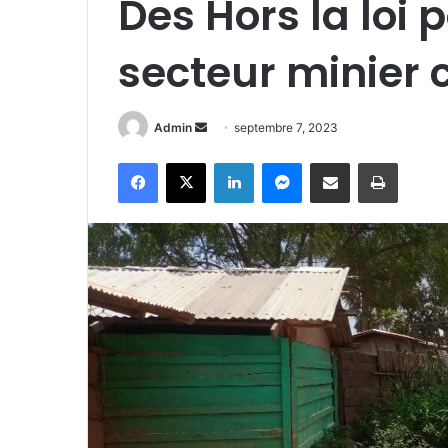
Des Hors la loi 
secteur minier
Admin
E
septembre 7, 2023
n
Facebook
X
Linkedin
Messenger
Partager par e-mail
Imprimer
v
o
y
e
r
u
n
c
o
u
r
r