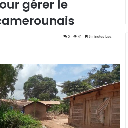
pour gérer le
 camerounais
0
41
5 minutes lues