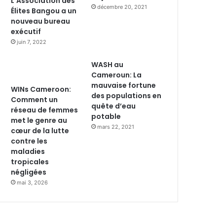
L’Association des
décembre 20, 2021
Élites Bangou a un
nouveau bureau
exécutif
juin 7, 2022
WASH au
Cameroun: La
mauvaise fortune
WINs Cameroon:
des populations en
Comment un
quête d’eau
réseau de femmes
potable
met le genre au
mars 22, 2021
cœur de la lutte
contre les
maladies
tropicales
négligées
mai 3, 2026