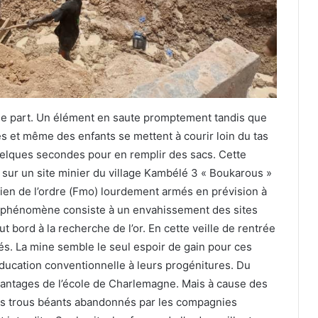
le part. Un élément en saute promptement tandis que
es et même des enfants se mettent à courir loin du tas
 quelques secondes pour en remplir des sacs. Cette
 sur un site minier du village Kambélé 3 « Boukarous »
ien de l’ordre (Fmo) lourdement armés en prévision à
 phénomène consiste à un envahissement des sites
t bord à la recherche de l’or. En cette veille de rentrée
és. La mine semble le seul espoir de gain pour ces
ducation conventionnelle à leurs progénitures. Du
vantages de l’école de Charlemagne. Mais à cause des
les trous béants abandonnés par les compagnies