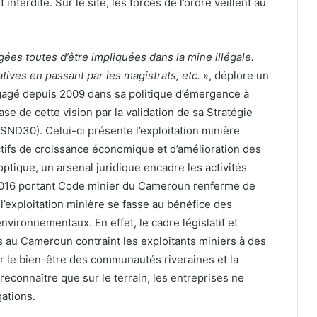
 interdite. Sur le site, les forces de l’ordre veillent au
igées toutes d’être impliquées dans la mine illégale.
ives en passant par les magistrats, etc.
», déplore un
gagé depuis 2009 dans sa politique d’émergence à
se de cette vision par la validation de sa Stratégie
ND30). Celui-ci présente l’exploitation minière
ctifs de croissance économique et d’amélioration des
ptique, un arsenal juridique encadre les activités
2016 portant Code minier du Cameroun renferme de
’exploitation minière se fasse au bénéfice des
nvironnementaux. En effet, le cadre législatif et
s au Cameroun contraint les exploitants miniers à des
r le bien-être des communautés riveraines et la
reconnaître que sur le terrain, les entreprises ne
gations.