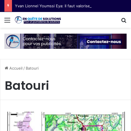
Yvan Lionnel Youmssi Eya: Il faut valoriser les innovations technologiques paysannes
Menu
R
Accueil
/
Batouri
Batouri