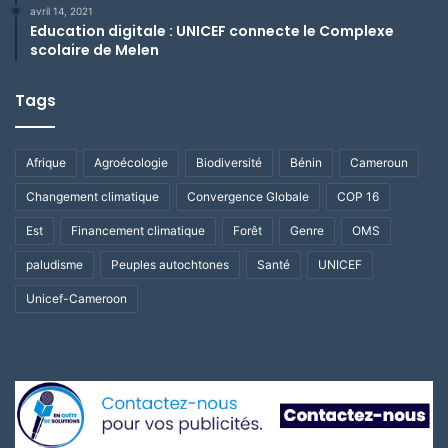
avril 14, 2021
Education digitale : UNICEF connecte le Complexe
scolaire de Melen
Tags
Afrique
Agroécologie
Biodiversité
Bénin
Cameroun
Changement climatique
Convergence Globale
COP 16
Est
Financement climatique
Forêt
Genre
OMS
paludisme
Peuples autochtones
Santé
UNICEF
Unicef-Cameroon