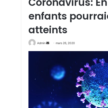
Coronavirus: En 
enfants pourrai
atteints
Admin
E
mars 26, 2020
n
v
o
y
e
r
u
n
c
o
u