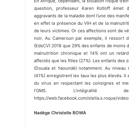
En Afrique, cependant, la situation risque d’êt
question, professeur Karen Kotloff émet d
aggravants de la maladie dont l’une des manifes
en effet la présence du VIH et de la malnutri
de leurs victimes. Or ces affections sont de v
noir. Au Cameroun par exemple, il ressort 
(EdsCV) 2018 que 29% des enfants de moins de
malnutrition chronique et 14% ont un retar
affectés que les filles (27%). Les enfants des 
(Douala et Yaoundé) notamment. Au niveau ré
(41%) enregistrent les taux les plus élevés. Il 
du virus en respectant les consignes et mes
l’OMS. L’intégralit
https://web.facebook.com/stella.s.roque/vid
Nadège Christelle BOWA