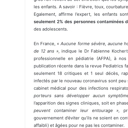
les enfants. A savoir : Fièvre, toux, courbatur
Egalement, affirme l’expert, les enfants son
s
eulement 2% des personnes contaminées da
des adolescents.
En France, «
Aucune forme sévère, aucune hosp
de 12 ans »,
indique le Dr Fabienne Kochert,
professionnelle en pédiatrie (AFPA), à no
publication récente dans la revue Pediatrics fa
seulement 18 critiques et 1 seul décès,
rap
infectés par le nouveau coronavirus sont peu
cabinet médical pour des infections respira
porteurs sans développer aucun symptôm
l’apparition des signes cliniques, soit en phas
peuvent contaminer leur entourage »,
pr
gouvernement d’éviter qu’ils ne soient en co
affaibli) et âgées pour ne pas les contaminer.