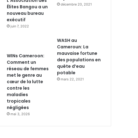
L’Association des
décembre 20, 2021
Élites Bangou a un
nouveau bureau
exécutif
juin 7, 2022
WASH au
Cameroun: La
mauvaise fortune
WINs Cameroon:
des populations en
Comment un
quête d’eau
réseau de femmes
potable
met le genre au
mars 22, 2021
cœur de la lutte
contre les
maladies
tropicales
négligées
mai 3, 2026