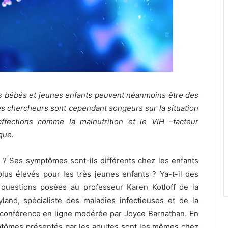
es bébés et jeunes enfants peuvent néanmoins être des
Les chercheurs sont cependant songeurs sur la situation
ffections comme la malnutrition et le VIH –facteur
que.
s ? Ses symptômes sont-ils différents chez les enfants
plus élevés pour les très jeunes enfants ? Ya-t-il des
uestions posées au professeur Karen Kotloff de la
land, spécialiste des maladies infectieuses et de la
ne conférence en ligne modérée par Joyce Barnathan. En
ymptômes présentés par les adultes sont les mêmes chez