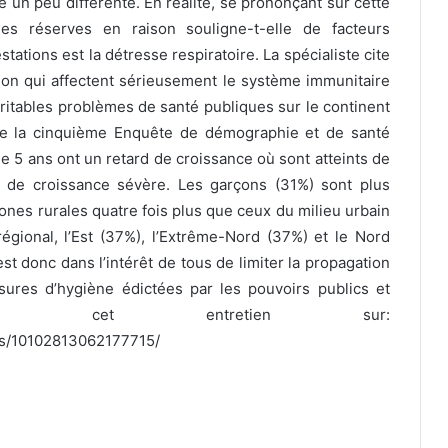
re un peu différente. En réalité, se prononçant sur cette
es réserves en raison souligne-t-elle de facteurs
tations est la détresse respiratoire. La spécialiste cite
tion qui affectent sérieusement le système immunitaire
éritables problèmes de santé publiques sur le continent
de la cinquième Enquête de démographie et de santé
 5 ans ont un retard de croissance où sont atteints de
d de croissance sévère. Les garçons (31%) sont plus
zones rurales quatre fois plus que ceux du milieu urbain
gional, l’Est (37%), l’Extrême-Nord (37%) et le Nord
est donc dans l’intérêt de tous de limiter la propagation
ures d’hygiène édictées par les pouvoirs publics et
é de cet entretien sur:
eos/10102813062177715/