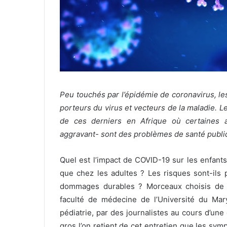
r
r
i
e
l
Peu touchés par l’épidémie de coronavirus, l
porteurs du virus et vecteurs de la maladie. 
de ces derniers en Afrique où certaines a
aggravant- sont des problèmes de santé publi
Quel est l’impact de COVID-19 sur les enfant
que chez les adultes ? Les risques sont-ils 
dommages durables ? Morceaux choisis de q
faculté de médecine de l’Université du Mary
pédiatrie, par des journalistes au cours d’u
gros l’on retient de cet entretien que les s