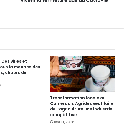
vivent la fermeture due au Covid-19
m
m
e
n
t
l
e
s
é
Des villes et
c
sous la menace des
o
s, chutes de
l
e
6
s
v
Transformation locale au
i
Cameroun: Agrides veut faire
v
de l’agriculture une industrie
e
compétitive
n
mai 11, 2026
t
l