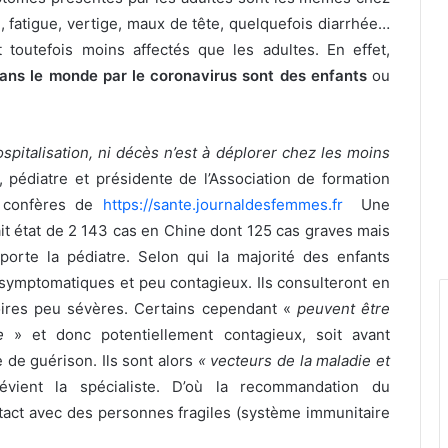
e, fatigue, vertige, maux de tête, quelquefois diarrhée…
t toutefois moins affectés que les adultes. En effet,
ns le monde par le coronavirus sont des enfants
ou
italisation, ni décès n’est à déplorer chez les moins
 pédiatre et présidente de l’Association de formation
s confères de
https://sante.journaldesfemmes.fr
Une
it état de
2 143 cas en Chine dont 125 cas graves mais
porte la pédiatre. Selon qui la majorité des enfants
 symptomatiques et peu contagieux. Ils consulteront en
toires peu sévères. Certains cependant «
peuvent être
e
» et donc potentiellement contagieux, soit avant
e de guérison. Ils sont alors
« vecteurs de la maladie et
évient la spécialiste. D’où la recommandation du
ntact avec des personnes fragiles (système immunitaire