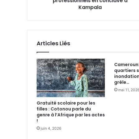
professionnels en conclave à
I
Kampala
S
S
E
M
E
Articles Liés
N
T
:
Cameroun: 
D
quartiers 
e
inondation
s
grêle…
p
mai 11, 202
r
o
Gratuité scolaire pour les
f
filles : Cotonou parle du
e
genre à l’Afrique par les actes
s
!
s
juin 4, 2026
i
o