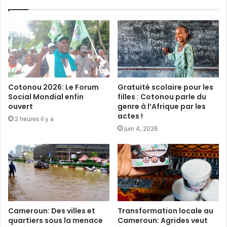
n
2
A
0
f
2
r
0
o
:
c
P
o
o
m
u
Cotonou 2026: Le Forum
Gratuité scolaire pour les
p
r
Social Mondial enfin
filles : Cotonou parle du
t
q
ouvert
genre à l’Afrique par les
e
u
actes !
2 heures il y a
p
o
juin 4, 2026
l
i
u
i
s
l
d
f
e
a
7
u
3
t
m
a
Cameroun: Des villes et
Transformation locale au
i
c
quartiers sous la menace
Cameroun: Agrides veut