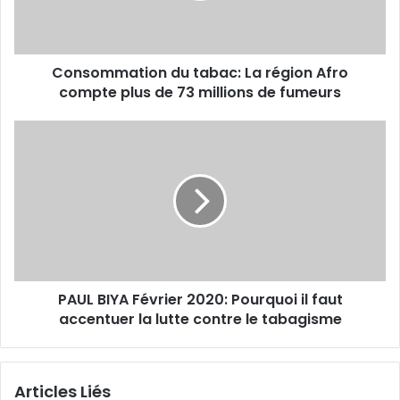
m
a
t
Consommation du tabac: La région Afro
i
compte plus de 73 millions de fumeurs
o
n
d
P
u
A
t
U
a
L
b
B
a
I
c
Y
:
A
L
F
a
PAUL BIYA Février 2020: Pourquoi il faut
é
r
accentuer la lutte contre le tabagisme
v
é
r
g
i
i
e
Articles Liés
o
r