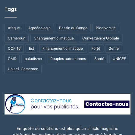
Tags
Afrique
Agroécologie
Bassin du Congo
Biodiversité
Cameroun
Changement climatique
Convergence Globale
COP 16
Est
Financement climatique
Forêt
Genre
OMS
paludisme
Peuples autochtones
Santé
UNICEF
Unicef-Cameroon
En quête de solutions est plus qu'un simple magazine
d'information en ligne. Nous nous engageons à fournir un