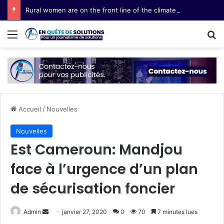
Rural women are on the front line of the climate crisis. It is time the world acts like it
Menu
R
Accueil
/
Nouvelles
Nouvelles
Est Cameroun: Mandjou
face à l’urgence d’un plan
de sécurisation foncier
Admin
E
janvier 27, 2020
0
70
7 minutes lues
n