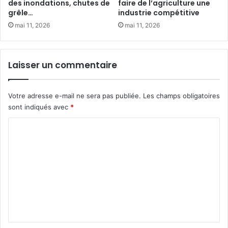
l
des inondations, chutes de
faire de l’agriculture une
c
grêle…
industrie compétitive
l
e
i
n
mai 11, 2026
mai 11, 2026
o
t
n
u
s
e
Laisser un commentaire
d
r
e
l
f
a
Votre adresse e-mail ne sera pas publiée.
Les champs obligatoires
u
l
sont indiqués avec
*
m
u
e
t
C
u
t
o
r
e
s
c
m
o
m
n
t
e
r
n
e
l
t
e