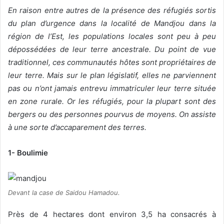
En raison entre autres de la présence des réfugiés sortis
v
du plan d’urgence dans la localité de Mandjou dans la
o
région de l’Est, les populations locales sont peu à peu
y
e
dépossédées de leur terre ancestrale. Du point de vue
r
traditionnel, ces communautés hôtes sont propriétaires de
u
leur terre. Mais sur le plan législatif, elles ne parviennent
n
pas ou n’ont jamais entrevu immatriculer leur terre située
c
en zone rurale. Or les réfugiés, pour la plupart sont des
o
bergers ou des personnes pourvus de moyens. On assiste
u
à une sorte d’accaparement des terres.
r
r
1- Boulimie
i
e
l
Devant la case de Saidou Hamadou.
Près de 4 hectares dont environ 3,5 ha consacrés à