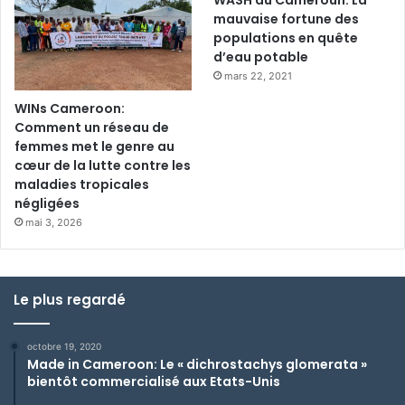
WASH au Cameroun: La
mauvaise fortune des
populations en quête
d’eau potable
mars 22, 2021
WINs Cameroon:
Comment un réseau de
femmes met le genre au
cœur de la lutte contre les
maladies tropicales
négligées
mai 3, 2026
Le plus regardé
octobre 19, 2020
Made in Cameroon: Le « dichrostachys glomerata »
bientôt commercialisé aux Etats-Unis