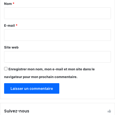
a
Nom
*
t
i
a
b
r
a
e
E-mail
*
g
i
*
s
m
Site web
e
Enregistrer mon nom, mon e-mail et mon site dans le
navigateur pour mon prochain commentaire.
Suivez-nous