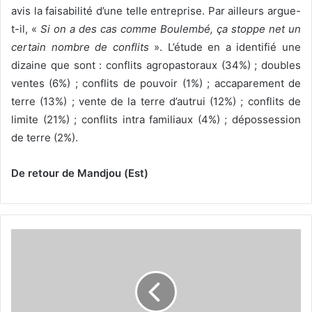
avis la faisabilité d’une telle entreprise. Par ailleurs argue-
t-il, «
Si on a des cas comme Boulembé, ça stoppe net un
certain nombre de conflits
». L’étude en a identifié une
dizaine que sont : conflits agropastoraux (34%) ; doubles
ventes (6%) ; conflits de pouvoir (1%) ; accaparement de
terre (13%) ; vente de la terre d’autrui (12%) ; conflits de
limite (21%) ; conflits intra familiaux (4%) ; dépossession
de terre (2%).
De retour de Mandjou (Est)
C
o
n
s
o
m