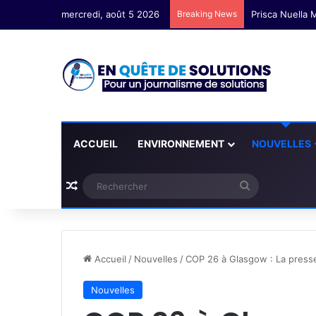
mercredi, août 5 2026
Breaking News
ACCUEIL
ENVIRONNEMENT
NOUVELLES
Plus d'articles
Rechercher
Accueil
/
Nouvelles
/
COP 26 à Glasgow : La presse
Nouvelles