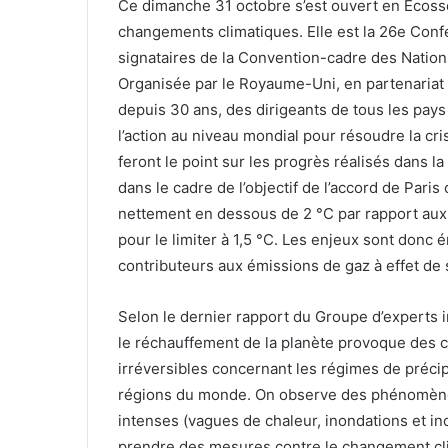
Ce dimanche 31 octobre s’est ouvert en Ecoss
changements climatiques. Elle est la 26e Conf
signataires de la Convention-cadre des Natio
Organisée par le Royaume-Uni, en partenariat av
depuis 30 ans, des dirigeants de tous les pays
l’action au niveau mondial pour résoudre la cri
feront le point sur les progrès réalisés dans 
dans le cadre de l’objectif de l’accord de Pari
nettement en dessous de 2 °C par rapport aux 
pour le limiter à 1,5 °C. Les enjeux sont donc 
contributeurs aux émissions de gaz à effet de
Selon le dernier rapport du Groupe d’experts i
le réchauffement de la planète provoque des 
irréversibles concernant les régimes de précipi
régions du monde. On observe des phénomène
intenses (vagues de chaleur, inondations et in
prendre des mesures contre le changement cl