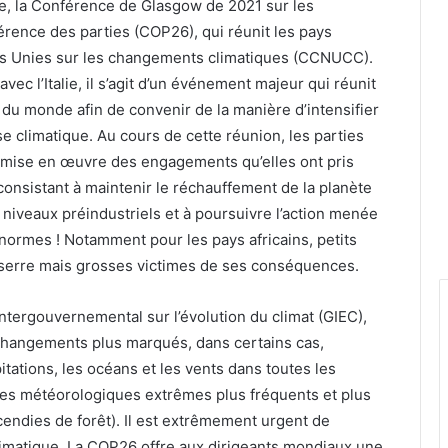
e, la Conférence de Glasgow de 2021 sur les
érence des parties (COP26), qui réunit les pays
ns Unies sur les changements climatiques (CCNUCC).
ec l’Italie, il s’agit d’un événement majeur qui réunit
 du monde afin de convenir de la manière d’intensifier
se climatique. Au cours de cette réunion, les parties
la mise en œuvre des engagements qu’elles ont pris
s consistant à maintenir le réchauffement de la planète
niveaux préindustriels et à poursuivre l’action menée
énormes ! Notamment pour les pays africains, petits
 serre mais grosses victimes de ses conséquences.
ntergouvernemental sur l’évolution du climat (GIEC),
changements plus marqués, dans certains cas,
tations, les océans et les vents dans toutes les
s météorologiques extrêmes plus fréquents et plus
cendies de forêt). Il est extrêmement urgent de
imatique. La COP26 offre aux dirigeants mondiaux une