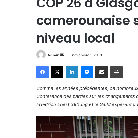
COP 26 à Glasgo
camerounaise s
niveau local
Admin
E
novembre 1, 2021
n
Facebook
X
Linkedin
Messenger
Partager par e-mail
Imprimer
v
o
y
Comme les années précédentes, de nombreux j
e
Conférence des parties sur les changements cl
r
Friedrich Ebert Stiftung et le Saild espèrent 
u
n
c
o
u