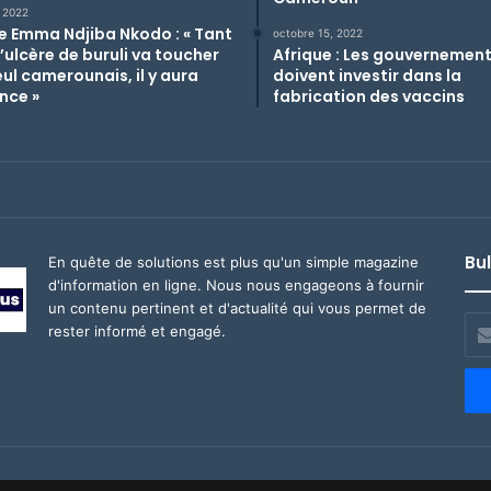
, 2022
e Emma Ndjiba Nkodo : « Tant
octobre 15, 2022
l’ulcère de buruli va toucher
Afrique : Les gouvernemen
eul camerounais, il y aura
doivent investir dans la
nce »
fabrication des vaccins
Bul
En quête de solutions est plus qu'un simple magazine
d'information en ligne. Nous nous engageons à fournir
un contenu pertinent et d'actualité qui vous permet de
Ent
rester informé et engagé.
vot
adr
ema