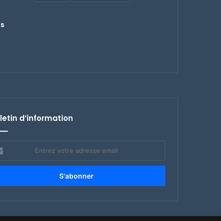
ts
letin d’information
rez
re
esse
il