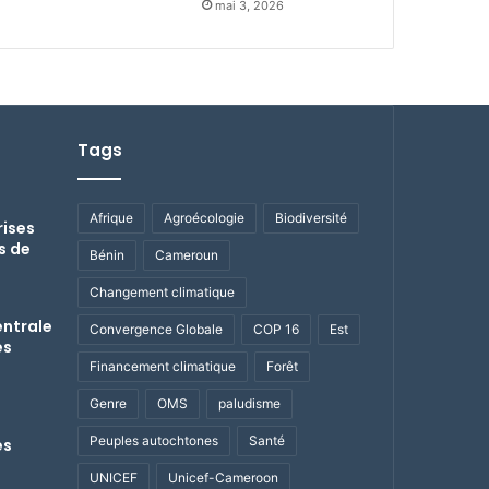
mai 3, 2026
Tags
Afrique
Agroécologie
Biodiversité
rises
s de
Bénin
Cameroun
Changement climatique
entrale
Convergence Globale
COP 16
Est
es
Financement climatique
Forêt
Genre
OMS
paludisme
Peuples autochtones
Santé
es
UNICEF
Unicef-Cameroon