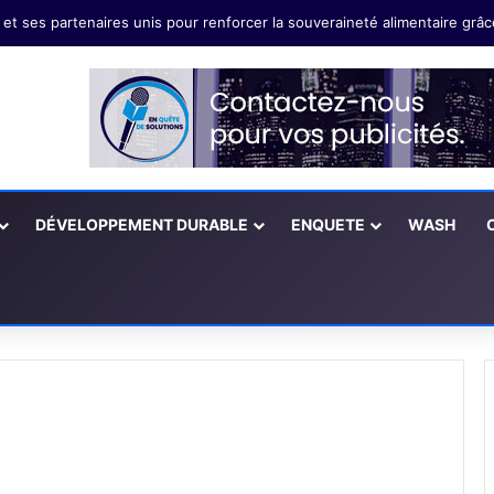
t et ses partenaires unis pour renforcer la souveraineté alimentaire grâc
DÉVELOPPEMENT DURABLE
ENQUETE
WASH