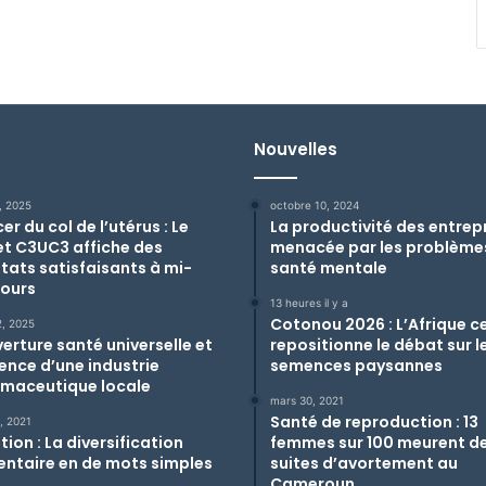
Nouvelles
4, 2025
octobre 10, 2024
r du col de l’utérus : Le
La productivité des entrep
et C3UC3 affiche des
menacée par les problème
ltats satisfaisants à mi-
santé mentale
ours
13 heures il y a
Cotonou 2026 : L’Afrique c
2, 2025
erture santé universelle et
repositionne le débat sur l
gence d’une industrie
semences paysannes
maceutique locale
mars 30, 2021
Santé de reproduction : 13
6, 2021
tion : La diversification
femmes sur 100 meurent d
entaire en de mots simples
suites d’avortement au
Cameroun