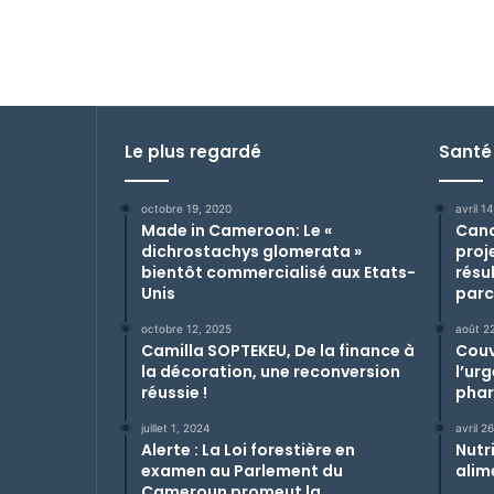
Le plus regardé
Santé
octobre 19, 2020
avril 1
Made in Cameroon: Le «
Cance
dichrostachys glomerata »
proj
bientôt commercialisé aux Etats-
résu
Unis
parc
octobre 12, 2025
août 2
Camilla SOPTEKEU, De la finance à
Couv
la décoration, une reconversion
l’ur
réussie !
phar
juillet 1, 2024
avril 2
Alerte : La Loi forestière en
Nutri
examen au Parlement du
alim
Cameroun promeut la