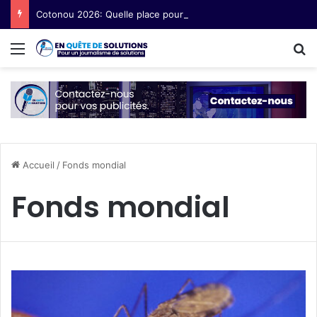
Cotonou 2026: Quelle place pour les femmes, les filles et les communautés marginalisées au Forum social mondial ?
Menu
R
Accueil
/
Fonds mondial
Fonds mondial