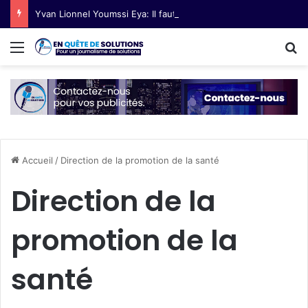
Yvan Lionnel Youmssi Eya: Il faut valoriser les innovations technologiques paysannes
Menu
R
Accueil
/
Direction de la promotion de la santé
Direction de la
promotion de la
santé