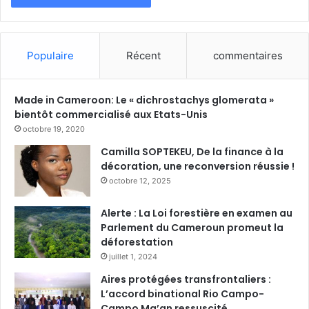
t
é
Populaire
Récent
commentaires
Made in Cameroon: Le « dichrostachys glomerata »
bientôt commercialisé aux Etats-Unis
octobre 19, 2020
Camilla SOPTEKEU, De la finance à la
décoration, une reconversion réussie !
octobre 12, 2025
Alerte : La Loi forestière en examen au
Parlement du Cameroun promeut la
déforestation
juillet 1, 2024
Aires protégées transfrontaliers :
L’accord binational Rio Campo-
Campo Ma’an ressuscité