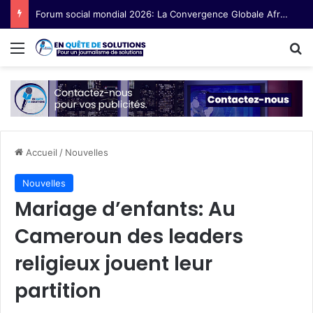
Forum social mondial 2026: La Convergence Globale Afrique centrale en route pour Cotonou
Menu
R
Accueil
/
Nouvelles
Nouvelles
Mariage d’enfants: Au
Cameroun des leaders
religieux jouent leur
partition