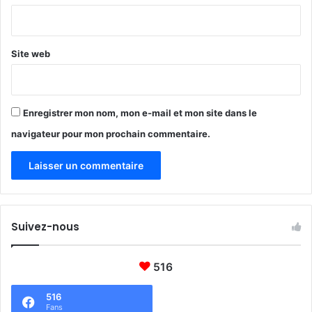
b
l
*
j
e
e
à
c
p
Site web
t
l
i
u
f
s
2
d
Enregistrer mon nom, mon e-mail et mon site dans le
0
e
navigateur pour mon prochain commentaire.
3
r
0
e
s
p
o
n
Suivez-nous
s
a
b
516
i
l
516
i
Fans