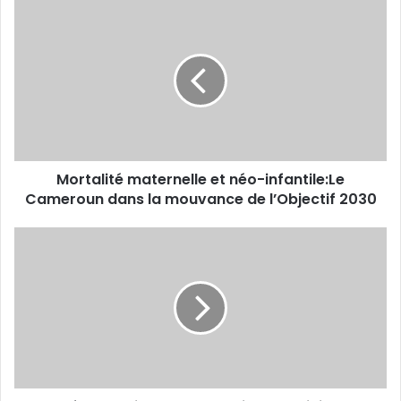
M
o
r
t
a
l
i
t
é
Mortalité maternelle et néo-infantile:Le
m
Cameroun dans la mouvance de l’Objectif 2030
a
t
e
J
r
o
n
u
e
r
l
n
l
é
e
e
e
m
t
o