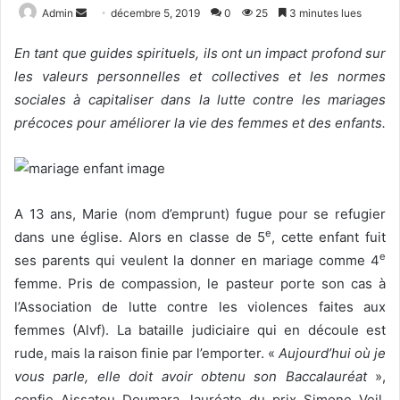
Admin
E
décembre 5, 2019
0
25
3 minutes lues
n
En tant que guides spirituels, ils ont un impact profond sur
v
les valeurs personnelles et collectives et les normes
o
sociales à capitaliser dans la lutte contre les mariages
y
e
précoces pour améliorer la vie des femmes et des enfants.
r
u
n
c
A 13 ans, Marie (nom d’emprunt) fugue pour se refugier
o
e
dans une église. Alors en classe de 5
, cette enfant fuit
u
e
ses parents qui veulent la donner en mariage comme 4
r
femme. Pris de compassion, le pasteur porte son cas à
r
l’Association de lutte contre les violences faites aux
i
femmes (Alvf). La bataille judiciaire qui en découle est
e
rude, mais la raison finie par l’emporter. «
Aujourd’hui où je
l
vous parle, elle doit avoir obtenu son Baccalauréat
»,
confie Aissatou Doumara, lauréate du prix Simone Veil.