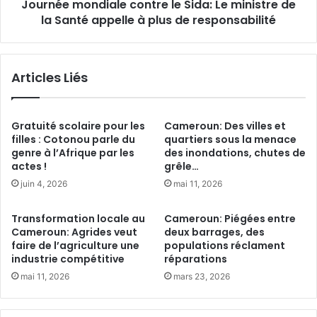
n
Journée mondiale contre le Sida: Le ministre de
n
é
la Santé appelle à plus de responsabilité
d
o
i
-
a
i
l
Articles Liés
n
e
f
c
a
o
n
n
Gratuité scolaire pour les
Cameroun: Des villes et
t
t
filles : Cotonou parle du
quartiers sous la menace
i
genre à l’Afrique par les
des inondations, chutes de
r
actes !
grêle…
l
e
e
l
juin 4, 2026
mai 11, 2026
:
e
L
S
Transformation locale au
Cameroun: Piégées entre
e
i
Cameroun: Agrides veut
deux barrages, des
C
d
faire de l’agriculture une
populations réclament
a
a
industrie compétitive
réparations
m
:
mai 11, 2026
mars 23, 2026
e
L
r
e
o
m