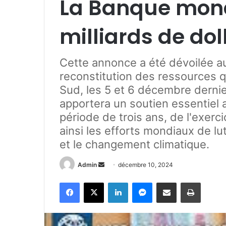
La Banque mond
milliards de dol
Cette annonce a été dévoilée a
reconstitution des ressources q
Sud, les 5 et 6 décembre dernier
apportera un soutien essentiel 
période de trois ans, de l'exerc
ainsi les efforts mondiaux de lut
et le changement climatique.
Admin
E
décembre 10, 2024
n
Facebook
X
Linkedin
Messenger
Partager par e-mail
Imprimer
v
o
y
e