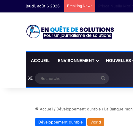
jeudi, août 6 2026
Breaking News
ACCUEIL
ENVIRONNEMENT
NOUVELLES
Plus d'articles
Rechercher
Accueil
/
Développement durable
/
La Banque mondi
Développement durable
World