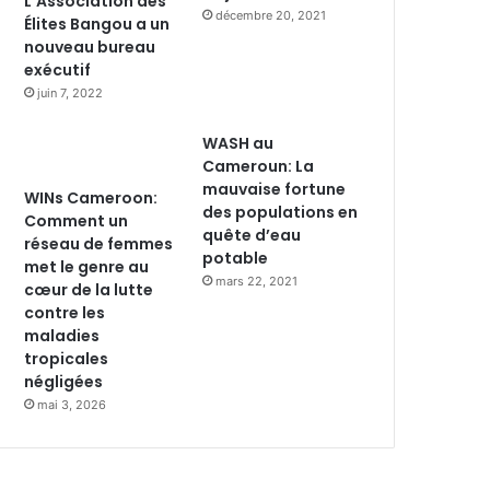
L’Association des
décembre 20, 2021
Élites Bangou a un
nouveau bureau
exécutif
juin 7, 2022
WASH au
Cameroun: La
mauvaise fortune
WINs Cameroon:
des populations en
Comment un
quête d’eau
réseau de femmes
potable
met le genre au
mars 22, 2021
cœur de la lutte
contre les
maladies
tropicales
négligées
mai 3, 2026