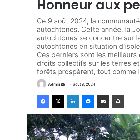
Honneur aux pe
Ce 9 août 2024, la communauté 
autochtones. Cette année, la Jo
autochtones se concentre sur la
autochtones en situation d'isolem
Ces derniers sont les meilleurs
droits collectifs sur les terres e
forêts prospèrent, tout comme l
Admin
E
août 9, 2024
n
Facebook
X
Linkedin
Messenger
Partager par e-mail
Imprimer
v
o
y
e
r
u