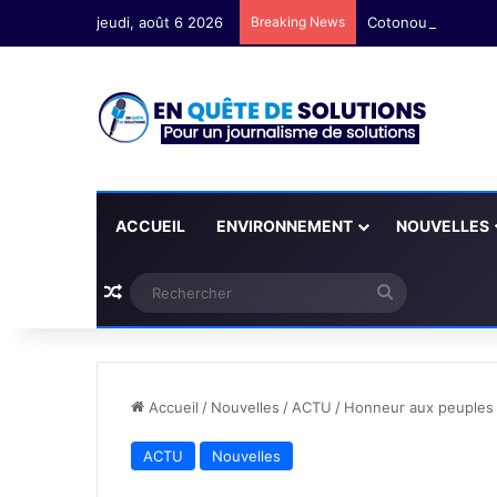
jeudi, août 6 2026
Breaking News
ACCUEIL
ENVIRONNEMENT
NOUVELLES
Plus d'articles
Rechercher
Accueil
/
Nouvelles
/
ACTU
/
Honneur aux peuples
ACTU
Nouvelles