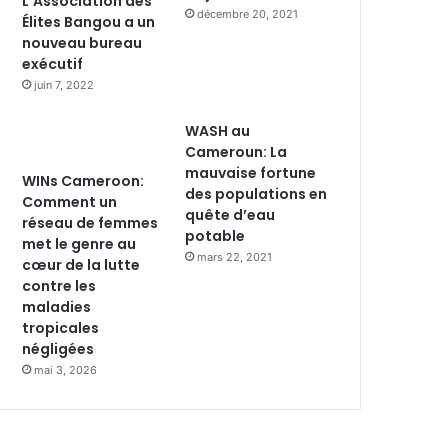
L’Association des
décembre 20, 2021
Élites Bangou a un
nouveau bureau
exécutif
juin 7, 2022
WASH au
Cameroun: La
mauvaise fortune
WINs Cameroon:
des populations en
Comment un
quête d’eau
réseau de femmes
potable
met le genre au
mars 22, 2021
cœur de la lutte
contre les
maladies
tropicales
négligées
mai 3, 2026