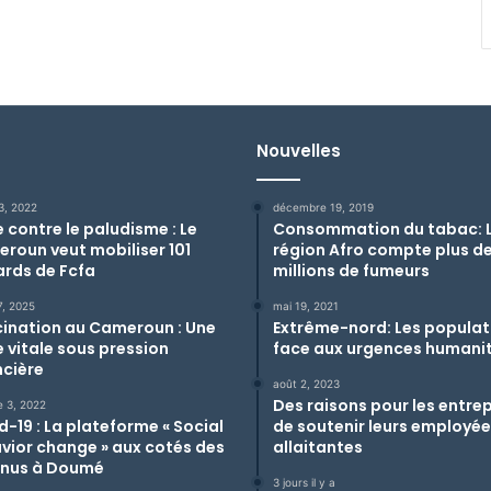
Nouvelles
3, 2022
décembre 19, 2019
e contre le paludisme : Le
Consommation du tabac: 
roun veut mobiliser 101
région Afro compte plus d
iards de Fcfa
millions de fumeurs
17, 2025
mai 19, 2021
ination au Cameroun : Une
Extrême-nord: Les populat
 vitale sous pression
face aux urgences humanit
ncière
août 2, 2023
Des raisons pour les entre
e 3, 2022
d-19 : La plateforme « Social
de soutenir leurs employé
vior change » aux cotés des
allaitantes
nus à Doumé
3 jours il y a