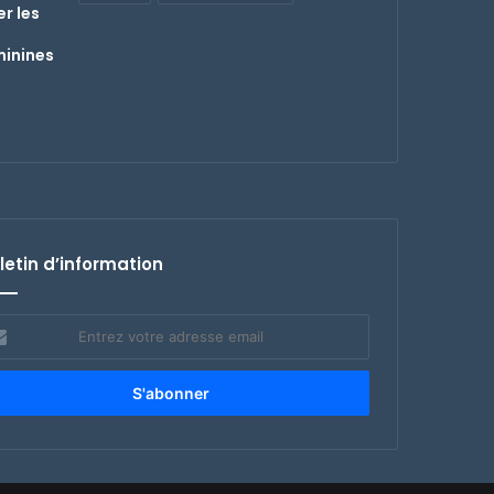
er les
minines
letin d’information
rez
re
esse
il