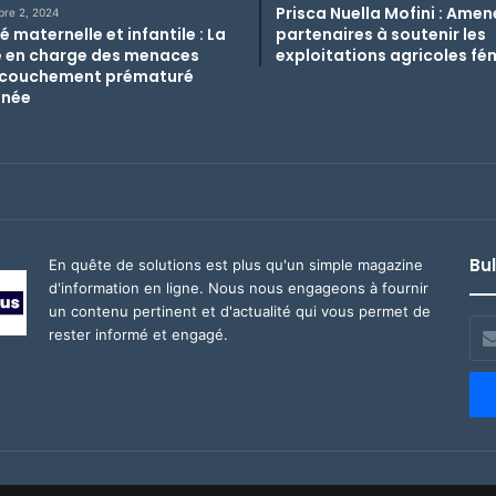
Prisca Nuella Mofini : Amen
re 2, 2024
 maternelle et infantile : La
partenaires à soutenir les
e en charge des menaces
exploitations agricoles fé
couchement prématuré
nnée
Bul
En quête de solutions est plus qu'un simple magazine
d'information en ligne. Nous nous engageons à fournir
un contenu pertinent et d'actualité qui vous permet de
Ent
rester informé et engagé.
vot
adr
ema