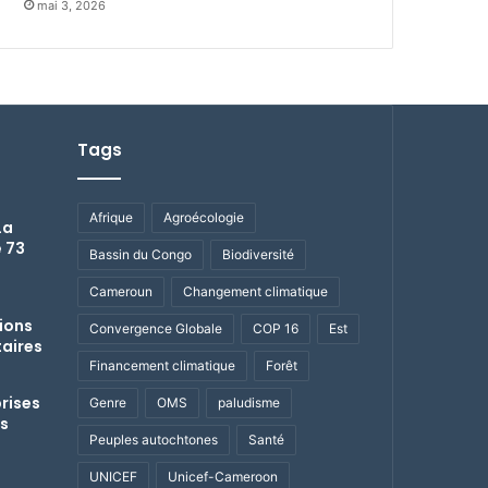
mai 3, 2026
Tags
Afrique
Agroécologie
La
e 73
Bassin du Congo
Biodiversité
Cameroun
Changement climatique
ions
Convergence Globale
COP 16
Est
aires
Financement climatique
Forêt
prises
Genre
OMS
paludisme
es
Peuples autochtones
Santé
UNICEF
Unicef-Cameroon