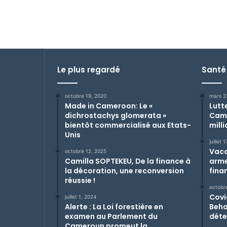
Le plus regardé
Santé
octobre 19, 2020
mars 2
Made in Cameroon: Le «
Lutt
dichrostachys glomerata »
Came
bientôt commercialisé aux Etats-
mill
Unis
juillet 
Vacc
octobre 12, 2025
Camilla SOPTEKEU, De la finance à
arme
la décoration, une reconversion
fina
réussie !
octobr
Covi
juillet 1, 2024
Alerte : La Loi forestière en
Beha
examen au Parlement du
déte
Cameroun promeut la