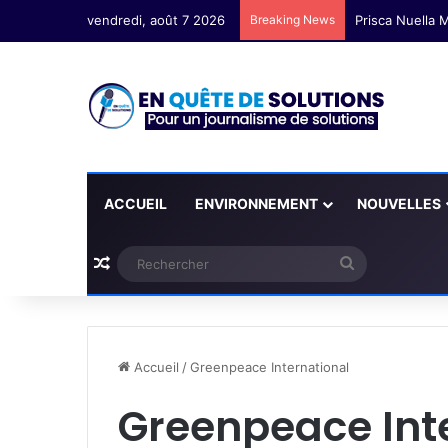
vendredi, août 7 2026
Breaking News
Prisca Nuella M
ACCUEIL
ENVIRONNEMENT
NOUVELLES
Plus d'articles
Rechercher
Accueil
/
Greenpeace International
Greenpeace Int