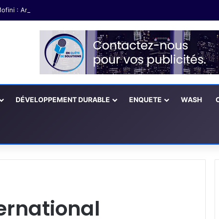
ofini : Amener les partenaires à soutenir les exploitations agricoles fé
DÉVELOPPEMENT DURABLE
ENQUETE
WASH
ernational