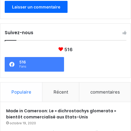
o
n
d
i
a
l
Suivez-nous
e
516
516
Fans
Populaire
Récent
commentaires
Made in Cameroon: Le « dichrostachys glomerata »
bientôt commercialisé aux Etats-Unis
octobre 19, 2020