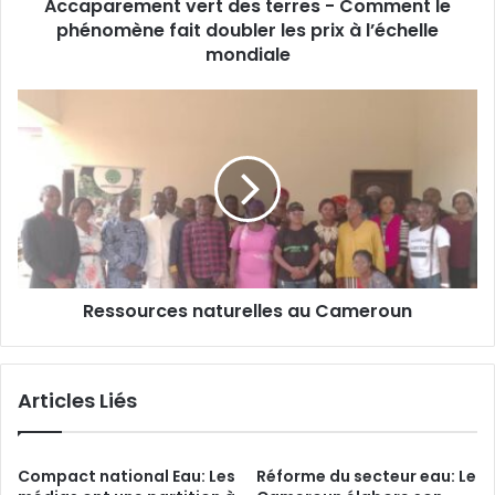
Accaparement vert des terres - Comment le
e
phénomène fait doubler les prix à l’échelle
n
t
mondiale
v
e
R
r
e
t
s
d
s
e
o
s
u
t
r
e
c
r
e
r
Ressources naturelles au Cameroun
s
e
n
s
a
-
t
Articles Liés
C
u
o
r
m
e
m
l
Compact national Eau: Les
Réforme du secteur eau: Le
e