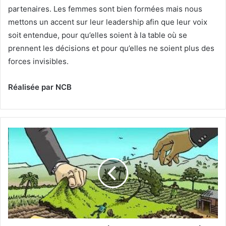
partenaires. Les femmes sont bien formées mais nous
mettons un accent sur leur leadership afin que leur voix
soit entendue, pour qu’elles soient à la table où se
prennent les décisions et pour qu’elles ne soient plus des
forces invisibles.
Réalisée par NCB
A
c
c
a
p
a
r
e
m