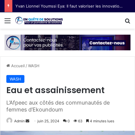
Yvan Lionnel Youmssi Eya: Il faut valoriser les innovations technologiques paysannes
Menu
R
Accueil
/
WASH
WASH
Eau et assainissement
L’Afpeec aux côtés des communautés de
femmes d’Ekoundoum
Admin
E
juin 25, 2024
0
63
4 minutes lues
n