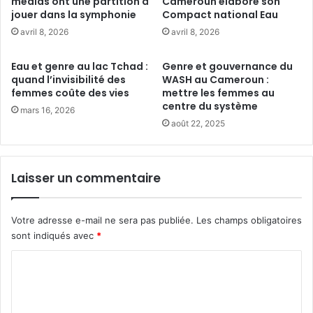
l
médias ont une partition à
Cameroun élabore son
n
jouer dans la symphonie
Compact national Eau
e
t
s
avril 8, 2026
avril 8, 2026
l
a
e
u
Eau et genre au lac Tchad :
Genre et gouvernance du
p
C
quand l’invisibilité des
WASH au Cameroun :
h
a
femmes coûte des vies
mettre les femmes au
é
m
centre du système
mars 16, 2026
n
e
août 22, 2025
o
r
m
o
è
u
n
Laisser un commentaire
n
e
f
a
Votre adresse e-mail ne sera pas publiée.
Les champs obligatoires
i
sont indiqués avec
*
t
C
d
o
o
u
m
b