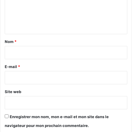
l
m
e
e
r
l
n
e
t
s
a
p
Nom
*
r
i
i
r
x
à
e
E-mail
*
l
*
’
é
c
Site web
h
e
l
l
Enregistrer mon nom, mon e-mail et mon site dans le
e
navigateur pour mon prochain commentaire.
m