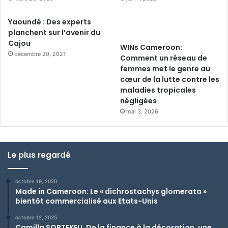
Yaoundé : Des experts
planchent sur l’avenir du
Cajou
WINs Cameroon:
décembre 20, 2021
Comment un réseau de
femmes met le genre au
cœur de la lutte contre les
maladies tropicales
négligées
mai 3, 2026
Le plus regardé
octobre 19, 2020
Made in Cameroon: Le « dichrostachys glomerata »
bientôt commercialisé aux Etats-Unis
octobre 12, 2025
Camilla SOPTEKEU, De la finance à la décoration, une