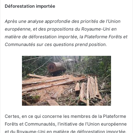
Déforestation importée
v
o
Après une analyse approfondie des priorités de l’Union
y
européenne, et des propositions du Royaume-Uni en
e
r
matière de déforestation importée, la Plateforme Forêts et
u
Communautés sur ces questions prend position.
n
c
o
u
r
r
i
e
l
Certes, en ce qui concerne les membres de la Plateforme
Forêts et Communautés, l’initiative de l’Union européenne
et du Royaume-Uni en matière de déforestation importée,