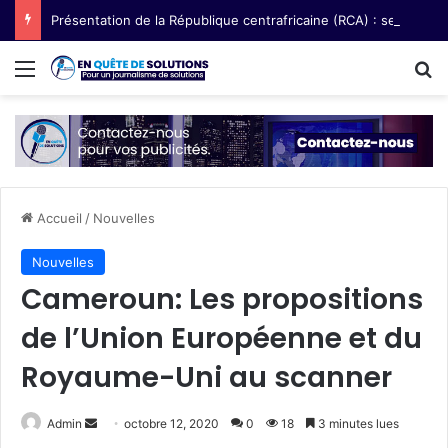
Présentation de la République centrafricaine (RCA) : semences paysannes, terre et voix des femmes
Menu
R
Accueil
/
Nouvelles
Nouvelles
Cameroun: Les propositions
de l’Union Européenne et du
Royaume-Uni au scanner
Admin
E
octobre 12, 2020
0
18
3 minutes lues
n