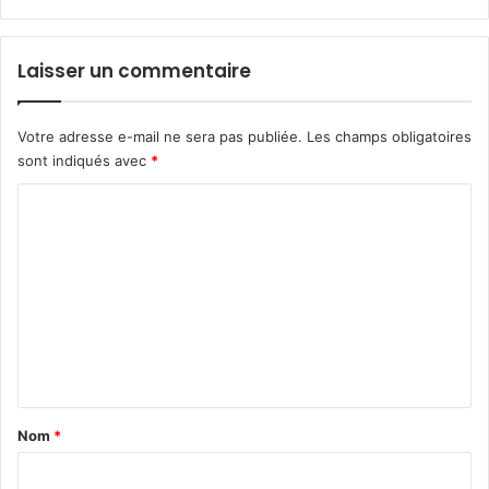
»
b
i
Laisser un commentaire
e
n
t
Votre adresse e-mail ne sera pas publiée.
Les champs obligatoires
ô
sont indiqués avec
*
t
c
C
o
o
m
m
m
e
m
r
c
e
i
n
a
l
t
i
a
Nom
*
s
i
é
a