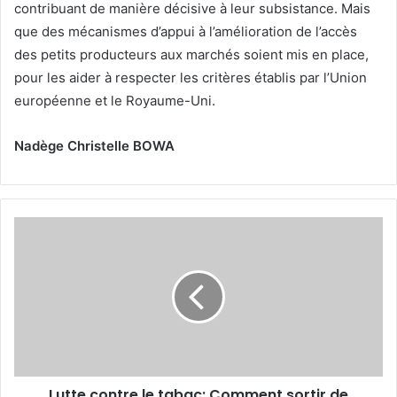
contribuant de manière décisive à leur subsistance. Mais
que des mécanismes d’appui à l’amélioration de l’accès
des petits producteurs aux marchés soient mis en place,
pour les aider à respecter les critères établis par l’Union
européenne et le Royaume-Uni.
Nadège Christelle BOWA
L
u
t
t
e
c
o
n
t
Lutte contre le tabac: Comment sortir de
r