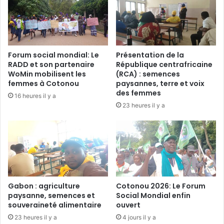
r
i
d
c
e
h
l
r
'
o
Forum social mondial: Le
Présentation de la
o
s
RADD et son partenaire
République centrafricaine
r
t
WoMin mobilisent les
(RCA) : semences
n
a
femmes à Cotonou
paysannes, terre et voix
i
c
des femmes
16 heures il y a
è
h
23 heures il y a
r
y
e
s
e
g
n
l
A
o
f
m
r
e
i
r
Gabon : agriculture
Cotonou 2026: Le Forum
q
paysanne, semences et
Social Mondial enfin
a
souveraineté alimentaire
ouvert
u
t
e
a
23 heures il y a
4 jours il y a