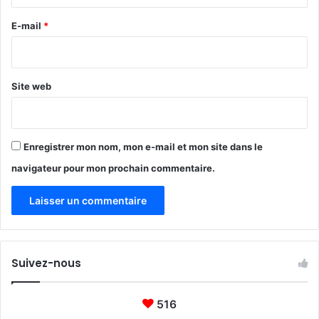
r
u
e
E-mail
*
x
E
*
t
a
Site web
t
s
-
U
Enregistrer mon nom, mon e-mail et mon site dans le
n
i
navigateur pour mon prochain commentaire.
s
Suivez-nous
516