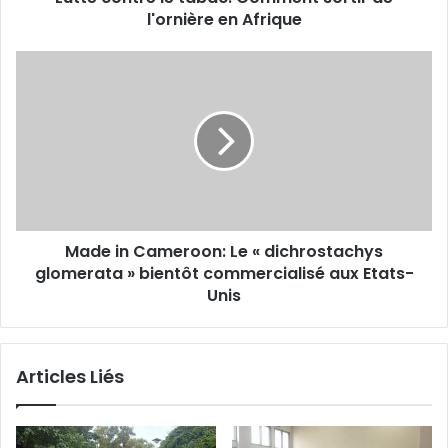
l'ornière en Afrique
e
l
e
M
t
a
a
d
b
e
a
i
c
n
:
C
C
a
o
m
m
Made in Cameroon: Le « dichrostachys
e
m
glomerata » bientôt commercialisé aux Etats-
r
e
o
Unis
n
o
t
n
s
:
Articles Liés
o
L
r
e
t
«
i
d