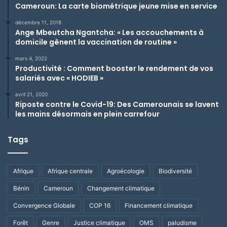
Cameroun: La carte biométrique jeune mise en service
décembre 11, 2018
Ange Mbeutcha Ngantcha: « Les accouchements à
domicile gênent la vaccination de routine »
mars 4, 2022
Productivité : Comment booster le rendement de vos
salariés avec « HODIEB »
avril 21, 2020
Riposte contre le Covid-19: Des Camerounais se lavent
les mains désormais en plein carrefour
Tags
Afrique
Afrique centrale
Agroécologie
Biodiversité
Bénin
Cameroun
Changement climatique
Convergence Globale
COP 16
Financement climatique
Forêt
Genre
Justice climatique
OMS
paludisme