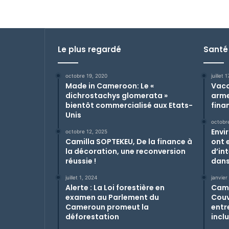
Le plus regardé
Santé
octobre 19, 2020
juillet 
Made in Cameroon: Le «
Vacc
dichrostachys glomerata »
arme
bientôt commercialisé aux Etats-
fina
Unis
octobr
Envi
octobre 12, 2025
Camilla SOPTEKEU, De la finance à
ont 
la décoration, une reconversion
d’in
réussie !
dans
juillet 1, 2024
janvier
Alerte : La Loi forestière en
Came
examen au Parlement du
Couv
Cameroun promeut la
entre
déforestation
incl