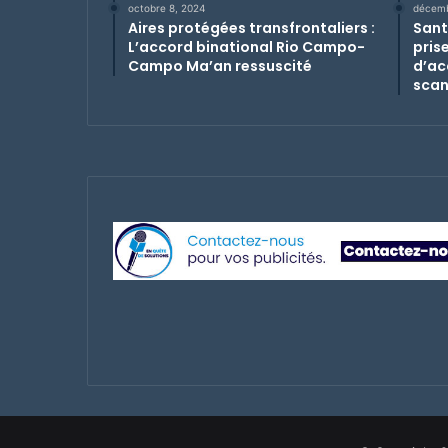
octobre 8, 2024
décemb
Aires protégées transfrontaliers :
Santé
L’accord binational Rio Campo-
pris
Campo Ma’an ressuscité
d’ac
sca