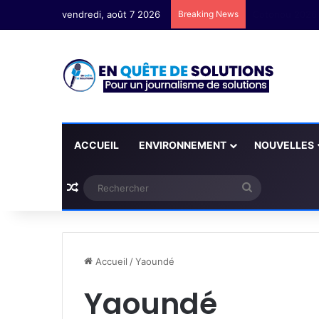
vendredi, août 7 2026
Breaking News
Cotonou 2026: 
ACCUEIL
ENVIRONNEMENT
NOUVELLES
Plus d'articles
Rechercher
Accueil
/
Yaoundé
Yaoundé