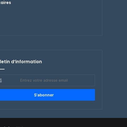
aires
letin d’information
rez
re
esse
il