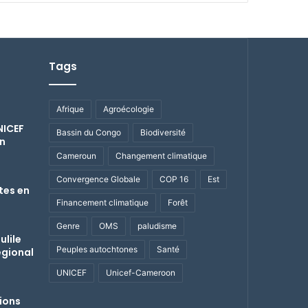
Tags
Afrique
Agroécologie
NICEF
Bassin du Congo
Biodiversité
un
Cameroun
Changement climatique
u
Convergence Globale
COP 16
Est
tes en
Financement climatique
Forêt
Genre
OMS
paludisme
ulile
Peuples autochtones
Santé
égional
UNICEF
Unicef-Cameroon
ions