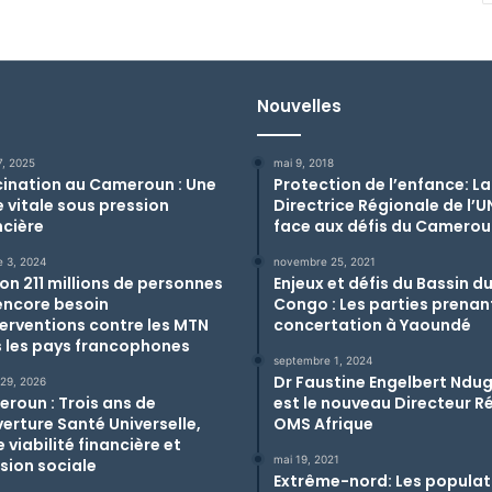
Nouvelles
17, 2025
mai 9, 2018
ination au Cameroun : Une
Protection de l’enfance: La
 vitale sous pression
Directrice Régionale de l’U
ncière
face aux défis du Camero
e 3, 2024
novembre 25, 2021
ron 211 millions de personnes
Enjeux et défis du Bassin d
encore besoin
Congo : Les parties prenan
terventions contre les MTN
concertation à Yaoundé
 les pays francophones
septembre 1, 2024
Dr Faustine Engelbert Ndug
 29, 2026
roun : Trois ans de
est le nouveau Directeur R
erture Santé Universelle,
OMS Afrique
 viabilité financière et
mai 19, 2021
usion sociale
Extrême-nord: Les populat