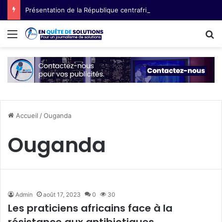
Présentation de la République centrafricaine (RCA) : semences paysannes, terre et voix des femmes
Menu
R
Accueil
/
Ouganda
Ouganda
Admin
août 17, 2023
0
30
Les praticiens africains face à la
résistance aux antibiotiques