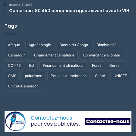
octobre 8, 2019
Cameroun: 80 450 personnes âgées vivent avec le VIH
Tags
Afrique
Agroécologie
Bassin du Congo
Biodiversité
Cameroun
Changement climatique
Convergence Globale
COP 16
Est
Financement climatique
Forêt
Genre
OMS
paludisme
Peuples autochtones
Santé
UNICEF
Unicef-Cameroon