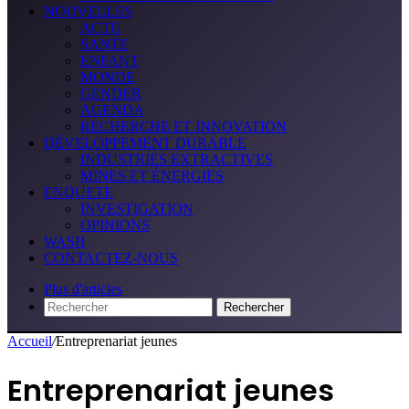
NOUVELLES
ACTU
SANTE
ENFANT
MONDE
GENDER
AGENDA
RECHERCHE ET INNOVATION
DÉVELOPPEMENT DURABLE
INDUSTRIES EXTRACTIVES
MINES ET ÉNERGIES
ENQUETE
INVESTIGATION
OPINIONS
WASH
CONTACTEZ-NOUS
Plus d'articles
Rechercher
Accueil
/
Entreprenariat jeunes
Entreprenariat jeunes