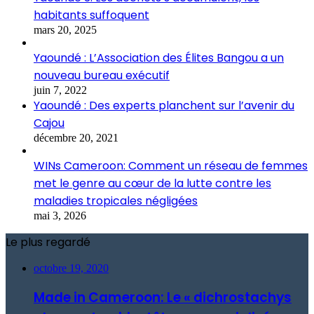
habitants suffoquent
mars 20, 2025
Yaoundé : L’Association des Élites Bangou a un
nouveau bureau exécutif
juin 7, 2022
Yaoundé : Des experts planchent sur l’avenir du
Cajou
décembre 20, 2021
WINs Cameroon: Comment un réseau de femmes
met le genre au cœur de la lutte contre les
maladies tropicales négligées
mai 3, 2026
Le plus regardé
octobre 19, 2020
Made in Cameroon: Le « dichrostachys