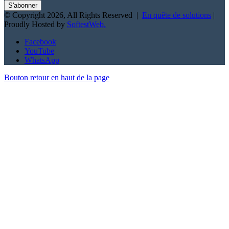
© Copyright 2026, All Rights Reserved |
En quête de solutions
|
Proudly Hosted by
SoftestWeb.
Facebook
YouTube
WhatsApp
Bouton retour en haut de la page