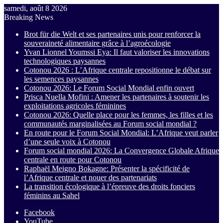
samedi, août 8 2026
Breaking News
Brot für die Welt et ses partenaires unis pour renforcer la
souveraineté alimentaire grâce à l’agroécologie
Yvan Lionnel Youmssi Eya: Il faut valoriser les innovations
technologiques paysannes
Cotonou 2026 : L’Afrique centrale repositionne le débat sur
les semences paysannes
Cotonou 2026: Le Forum Social Mondial enfin ouvert
Prisca Nuella Mofini : Amener les partenaires à soutenir les
exploitations agricoles féminines
Cotonou 2026: Quelle place pour les femmes, les filles et les
communautés marginalisées au Forum social mondial ?
En route pour le Forum Social Mondial: L’Afrique veut parler
d’une seule voix à Cotonou
Forum social mondial 2026: La Convergence Globale Afrique
centrale en route pour Cotonou
Raphaël Meigno Bokagne: Présenter la spécificité de
l’Afrique centrale et nouer des partenariats
La transition écologique à l’épreuve des droits fonciers
féminins au Sahel
Facebook
YouTube