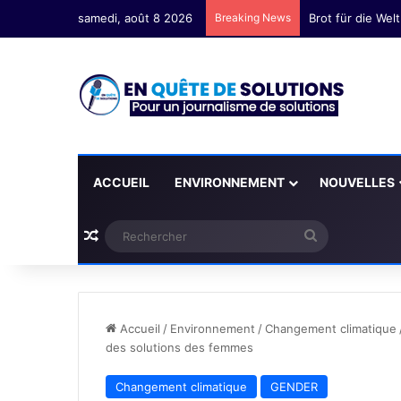
samedi, août 8 2026
Breaking News
Yvan Lionnel You
ACCUEIL
ENVIRONNEMENT
NOUVELLES
Plus d'articles
Rechercher
Accueil
/
Environnement
/
Changement climatique
des solutions des femmes
Changement climatique
GENDER