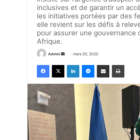
inclusives et de garantir un ac
les initiatives portées par des 
elle revient sur les défis à rele
pour assurer une gouvernance cl
Afrique.
Admin
E
mars 20, 2025
n
Facebook
X
Linkedin
Messenger
Partager par e-mail
Imprimer
v
o
y
e
r
u
n
c
o
u