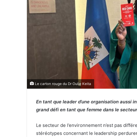
r
r
i
e
l
Le carton rouge du Dr Oulie Keita
En tant que leader d’une organisation aussi i
grand défi en tant que femme dans le secteu
Le secteur de l’environnement n’est pas différe
stéréotypes concernant le leadership perdurent