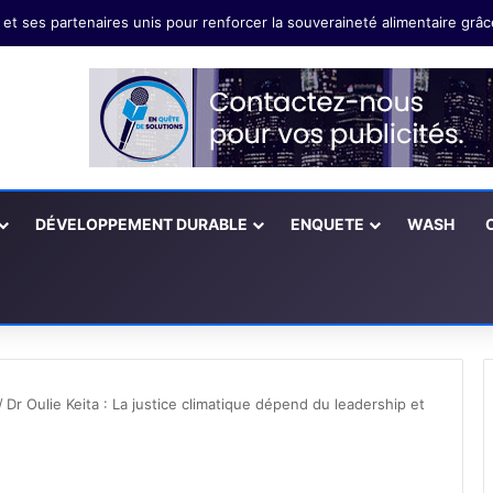
mssi Eya: Il faut valoriser les innovations technologiques paysannes
DÉVELOPPEMENT DURABLE
ENQUETE
WASH
/
Dr Oulie Keita : La justice climatique dépend du leadership et