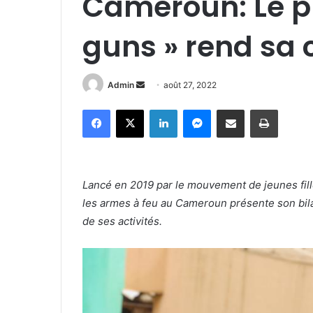
Cameroun: Le pr
guns » rend sa 
Admin
E
août 27, 2022
n
Facebook
X
Linkedin
Messenger
Partager par e-mail
Imprimer
v
o
y
e
Lancé en 2019 par le mouvement de jeunes fill
r
les armes à feu au Cameroun présente son bil
u
n
de ses activités.
c
o
u
r
r