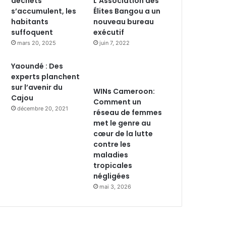
déchets
L’Association des
s’accumulent, les
Élites Bangou a un
habitants
nouveau bureau
suffoquent
exécutif
mars 20, 2025
juin 7, 2022
Yaoundé : Des
experts planchent
sur l’avenir du
WINs Cameroon:
Cajou
Comment un
décembre 20, 2021
réseau de femmes
met le genre au
cœur de la lutte
contre les
maladies
tropicales
négligées
mai 3, 2026