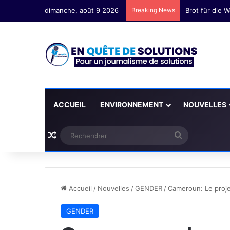
dimanche, août 9 2026
Breaking News
Yvan Lionnel 
ACCUEIL
ENVIRONNEMENT
NOUVELLES
Plus d'articles
Rechercher
Accueil
/
Nouvelles
/
GENDER
/
Cameroun: Le proje
GENDER