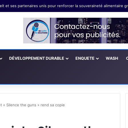
Youmssi Eya: Il faut valoriser les innovations technologiques paysannes
DÉVELOPPEMENT DURABLE
ENQUETE
WASH
t « Silence the guns » rend sa copie