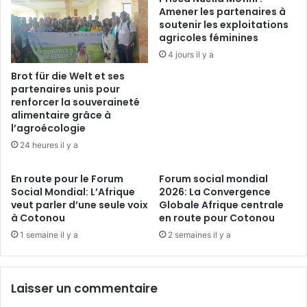
è
i
Amener les partenaires à
t
soutenir les exploitations
e
agricoles féminines
e
e
l
n
4 jours il y a
e
v
Brot für die Welt et ses
s
e
partenaires unis pour
l
r
renforcer la souveraineté
e
s
alimentaire grâce à
a
i
l’agroécologie
d
o
24 heures il y a
e
n
r
«
En route pour le Forum
Forum social mondial
s
g
Social Mondial: L’Afrique
2026: La Convergence
d
r
veut parler d’une seule voix
Globale Afrique centrale
u
a
à Cotonou
en route pour Cotonou
c
n
1 semaine il y a
2 semaines il y a
l
d
i
e
m
u
a
r
Laisser un commentaire
t
n