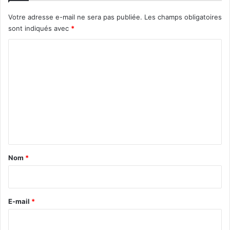
a
t
Votre adresse e-mail ne sera pas publiée.
Les champs obligatoires
u
sont indiqués avec
*
r
C
e
»
o
a
m
u
B
m
o
e
u
l
n
e
t
v
a
a
Nom
*
r
i
d
r
d
u
e
E-mail
*
2
*
0
m