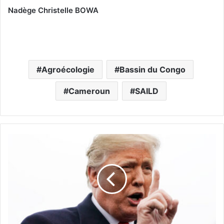
Nadège Christelle BOWA
Agroécologie
Bassin du Congo
Cameroun
SAILD
L
a
r
é
é
l
e
c
t