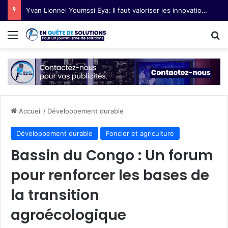
Yvan Lionnel Youmssi Eya: Il faut valoriser les innovations technologiques paysannes
Menu
R
Accueil
/
Développement durable
Développement durable
Foncier et agriculture
Bassin du Congo : Un forum
pour renforcer les bases de
la transition
agroécologique