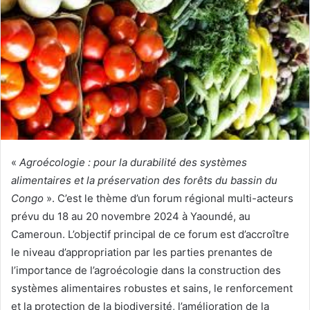
r
u
n
c
o
u
r
r
i
e
«
Agroécologie : pour la durabilité des systèmes
l
alimentaires et la préservation des forêts du bassin du
Congo
». C’est le thème d’un forum régional multi-acteurs
prévu du 18 au 20 novembre 2024 à Yaoundé, au
Cameroun. L’objectif principal de ce forum est d’accroître
le niveau d’appropriation par les parties prenantes de
l’importance de l’agroécologie dans la construction des
systèmes alimentaires robustes et sains, le renforcement
et la protection de la biodiversité, l’amélioration de la