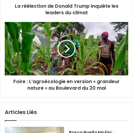
La réélection de Donald Trump inquiète les
i
leaders du climat
o
n
d
F
e
o
D
i
o
r
n
e
a
:
l
L
d
’
T
a
r
Foire : L’agroécologie en version « grandeur
g
u
nature » au Boulevard du 20 mai
r
m
o
p
é
i
c
Articles Liés
n
o
q
l
u
o
i
g
Prisca Nuella Mofini :