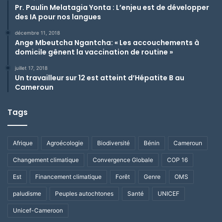
Pr. Paulin Melatagia Yonta : L’enjeu est de développer
des IA pour nos langues
décembre 11, 2018
Ange Mbeutcha Ngantcha: « Les accouchements à
domicile gênent la vaccination de routine »
juillet 17, 2018
Un travailleur sur 12 est atteint d’Hépatite B au
Cameroun
Tags
Afrique
Agroécologie
Biodiversité
Bénin
Cameroun
Changement climatique
Convergence Globale
COP 16
Est
Financement climatique
Forêt
Genre
OMS
paludisme
Peuples autochtones
Santé
UNICEF
Unicef-Cameroon