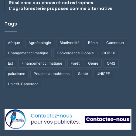
Résilience aux chocs et catastrophes:
L’agroforesterie proposée comme alternative
Tags
Afrique
Agroécologie
Biodiversité
Bénin
Cameroun
Changement climatique
Convergence Globale
COP 16
Est
Financement climatique
Forêt
Genre
OMS
paludisme
Peuples autochtones
Santé
UNICEF
Unicef-Cameroon