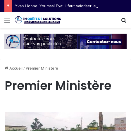
Yvan Lionnel Youmssi Eya: Il faut valoriser les innovations technologiques paysannes
Menu
R
Accueil
/
Premier Ministère
Premier Ministère