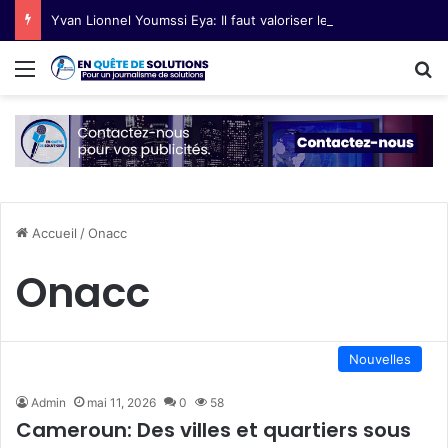
Yvan Lionnel Youmssi Eya: Il faut valoriser les innovations technologiques paysannes
Menu
R
Accueil
/
Onacc
Onacc
Nouvelles
Admin
mai 11, 2026
0
58
Cameroun: Des villes et quartiers sous